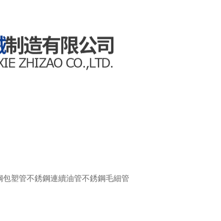
鋼包塑管
不銹鋼連續油管
不銹鋼毛細管